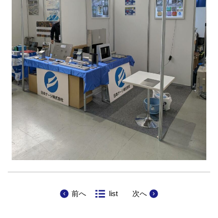
前へ
list
次へ